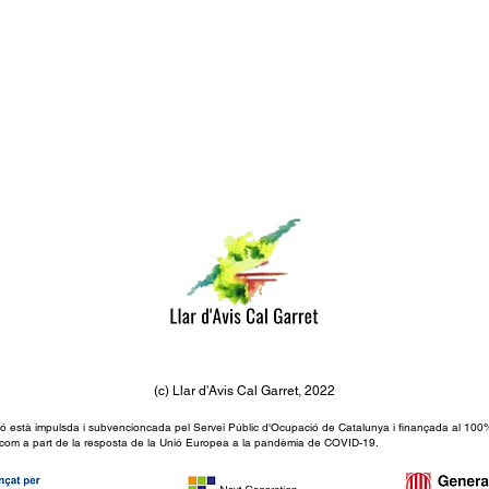
(c) Llar d'Avis Cal Garret, 2022
ó està impulsda i subvencioncada pel Servei Públic d'Ocupació de Catalunya i finançada al 100
com a part de la resposta de la Unió Europea a la pandèmia de COVID-19.