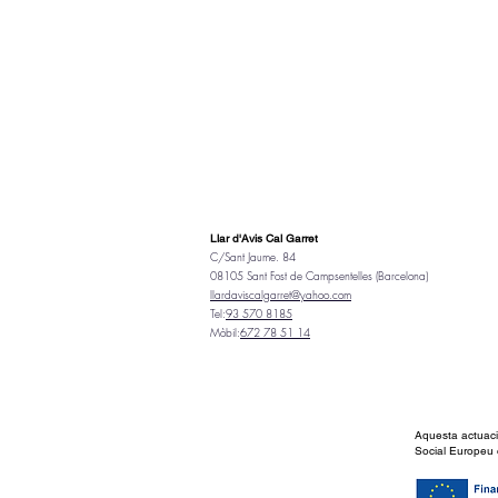
Llar d'Avis Cal Garret
C/Sant Jaume. 84
08105 Sant Fost de Campsentelles (Barcelona)
llardaviscalgarret@yahoo.com
Tel:
93 570 8185
Mòbil:
672 78 51 14
Aquesta actuaci
Social Europeu 