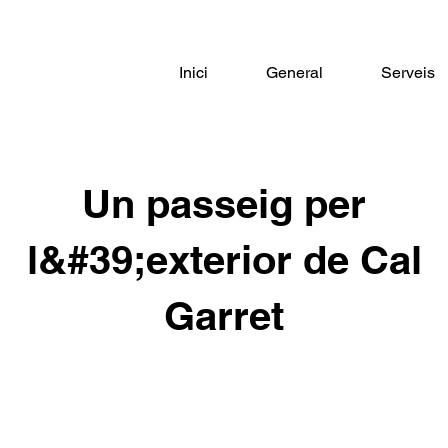
Inici
General
Serveis
Un passeig per
l&#39;exterior de Cal
Garret